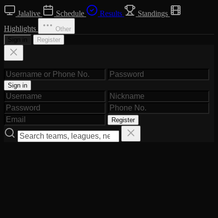
Jalalive
Schedule
Results
Standings
Highlights
Other
Sign in
Register
Sign in
Register