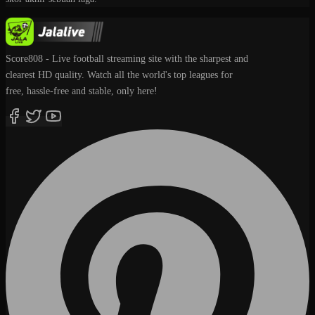
Score808 - Live football streaming site with the sharpest and
clearest HD quality. Watch all the world's top leagues for
free, hassle-free and stable, only here!