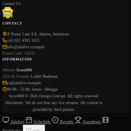
Contact Us
CONTACT
Jl Pantai Laut 4 A, Jakarta, Indonesia
+62 021 4393 1015
info@jalalive.example
Postal Code: 14210
INFORMATION
Website:
Score808
CEO & Founder:
Luthfi Budiman
cs@jalalive.example
06:00 - 23:00, Senin - Minggu
Score808 © 2026 Design Concept. All rights reserved.
Disclaimer: We do not host any live streams. All content is
provided by third parties.
Jalalive
Schedule
Results
Standings
Highlights