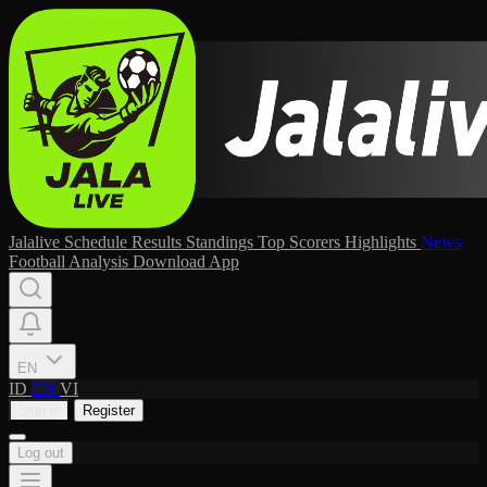
Jalalive
Schedule
Results
Standings
Top Scorers
Highlights
News
Football Analysis
Download App
EN
ID
EN
VI
Sign in
Register
Log out